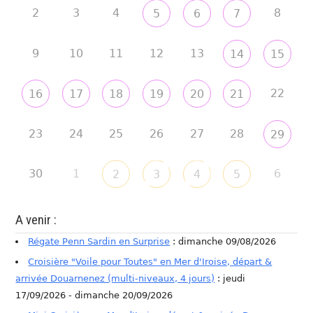
2
3
4
8
5
6
7
9
10
11
12
13
14
15
22
16
17
18
19
20
21
23
24
25
26
27
28
29
30
1
6
2
3
4
5
A venir :
Régate Penn Sardin en Surprise
: dimanche 09/08/2026
Croisière "Voile pour Toutes" en Mer d'Iroise, départ &
arrivée Douarnenez (multi-niveaux, 4 jours)
: jeudi
17/09/2026 - dimanche 20/09/2026