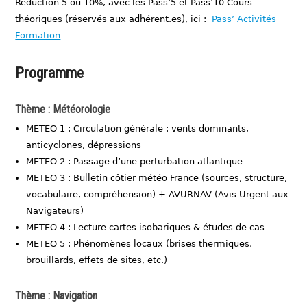
Réduction 5 ou 10%, avec les Pass’5 et Pass’10 Cours
théoriques (réservés aux adhérent.es), ici :
Pass’ Activités
Formation
Programme
Thème : Météorologie
METEO 1 : Circulation générale : vents dominants,
anticyclones, dépressions
METEO 2 : Passage d’une perturbation atlantique
METEO 3 : Bulletin côtier météo France (sources, structure,
vocabulaire, compréhension) + AVURNAV (Avis Urgent aux
Navigateurs)
METEO 4 : Lecture cartes isobariques & études de cas
METEO 5 : Phénomènes locaux (brises thermiques,
brouillards, effets de sites, etc.)
Thème : Navigation