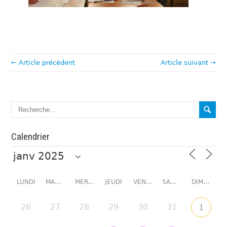
← Article précédent
Article suivant →
Calendrier
LUNDI
MARDI
MERCREDI
JEUDI
VENDREDI
SAMEDI
DIMANCHE
26
27
28
29
30
31
1