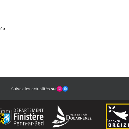
:
dée
Winches Club Officiel
Facebook
Suivez les actualités sur