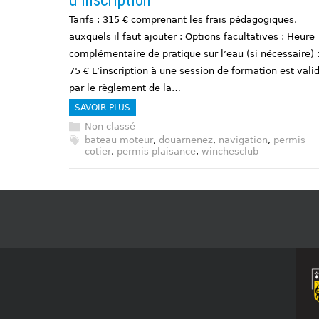
d’inscription
Tarifs : 315 € comprenant les frais pédagogiques,
auxquels il faut ajouter : Options facultatives : Heure
complémentaire de pratique sur l’eau (si nécessaire) 
75 € L’inscription à une session de formation est vali
par le règlement de la…
SAVOIR PLUS
Non classé
bateau moteur
,
douarnenez
,
navigation
,
permis
cotier
,
permis plaisance
,
winchesclub