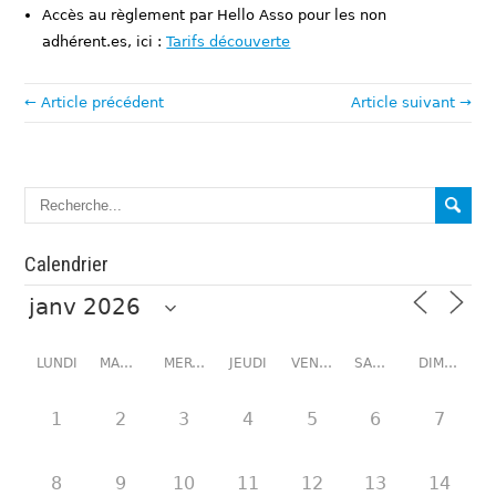
Accès au règlement par Hello Asso pour les non
adhérent.es, ici :
Tarifs découverte
← Article précédent
Article suivant →
Calendrier
LUNDI
MARDI
MERCREDI
JEUDI
VENDREDI
SAMEDI
DIMANCHE
1
2
3
4
5
6
7
8
9
10
11
12
13
14