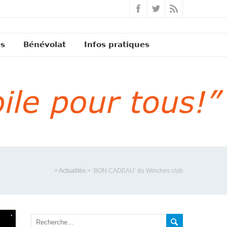
és
Bénévolat
Infos pratiques
>
Actualités
>
‘BON CADEAU’ du Winches club