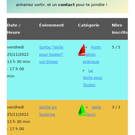
aimeriez sortir, et un
contact
pour te joindre !
Date /
Évènement
Catégorie
Nbre
Heure
inscrits
vendredi
Sortie "Voile
Form
5 / 5
25/11/2022
pour toutes"
ation
13 h 30 min
sur Diego
pratique
- 17 h 00
La
min
Voile pour
Toutes
vendredi
Sortie en
Voile
3 / 3
25/11/2022
Surprise
loisir
13 h 30 min
- 17 h 00