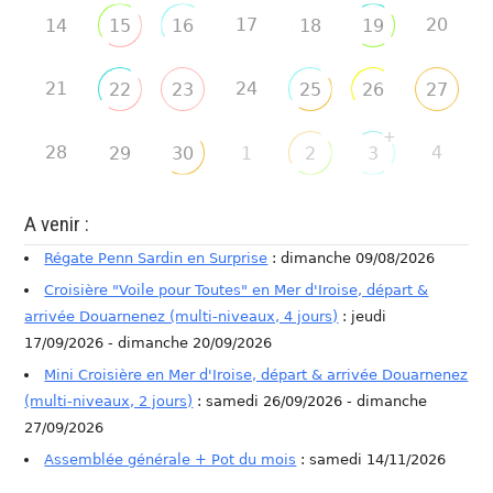
17
20
14
15
16
18
19
21
24
22
23
25
26
27
+
28
4
29
30
1
2
3
A venir :
Régate Penn Sardin en Surprise
: dimanche 09/08/2026
Croisière "Voile pour Toutes" en Mer d'Iroise, départ &
arrivée Douarnenez (multi-niveaux, 4 jours)
: jeudi
17/09/2026 - dimanche 20/09/2026
Mini Croisière en Mer d'Iroise, départ & arrivée Douarnenez
(multi-niveaux, 2 jours)
: samedi 26/09/2026 - dimanche
27/09/2026
Assemblée générale + Pot du mois
: samedi 14/11/2026