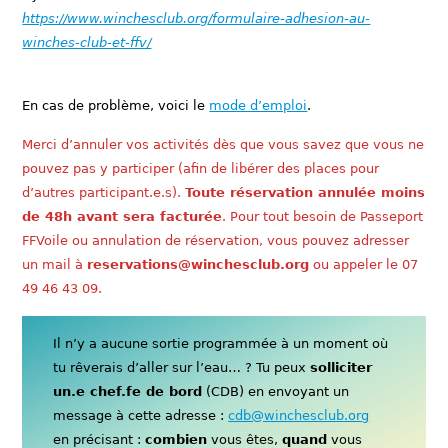
https://www.winchesclub.org/formulaire-adhesion-au-
winches-club-et-ffv/
En cas de problème, voici le
mode d’emploi
.
Merci d’annuler vos activités dès que vous savez que vous ne
pouvez pas y participer (afin de libérer des places pour
d’autres participant.e.s).
Toute réservation annulée moins
de 48h avant sera facturée
. Pour tout besoin de Passeport
FFVoile ou annulation de réservation, vous pouvez adresser
un mail à
reservations@winchesclub.org
ou appeler le 07
49 46 43 09.
Il n’y a aucune sortie programmée à un moment où
tu rêverais d’aller sur l’eau… ? Tu peux
solliciter
un.e chef.fe de bord
(CDB) en envoyant un
message à cette adresse :
cdb@winchesclub.org
en précisant :
combien
vous êtes,
quand
vous