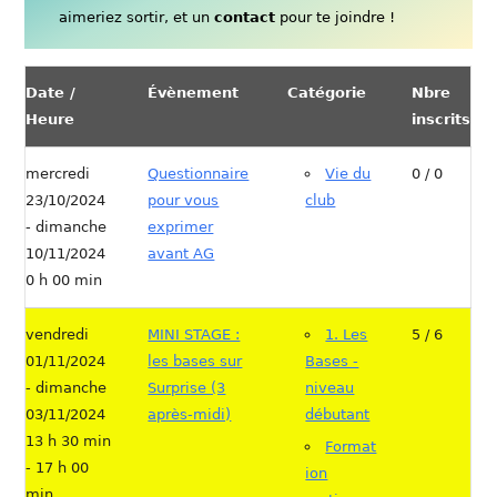
aimeriez sortir, et un
contact
pour te joindre !
Date /
Évènement
Catégorie
Nbre
Heure
inscrits
mercredi
Questionnaire
Vie du
0 / 0
23/10/2024
pour vous
club
- dimanche
exprimer
10/11/2024
avant AG
0 h 00 min
vendredi
MINI STAGE :
1. Les
5 / 6
01/11/2024
les bases sur
Bases -
- dimanche
Surprise (3
niveau
03/11/2024
après-midi)
débutant
13 h 30 min
Format
- 17 h 00
ion
min