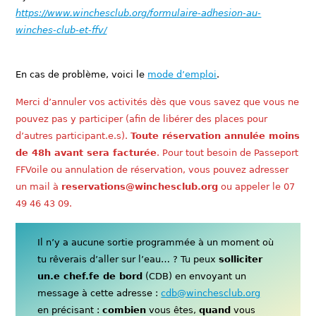
https://www.winchesclub.org/formulaire-adhesion-au-
winches-club-et-ffv/
En cas de problème, voici le
mode d’emploi
.
Merci d’annuler vos activités dès que vous savez que vous ne
pouvez pas y participer (afin de libérer des places pour
d’autres participant.e.s).
Toute réservation annulée moins
de 48h avant sera facturée
. Pour tout besoin de Passeport
FFVoile ou annulation de réservation, vous pouvez adresser
un mail à
reservations@winchesclub.org
ou appeler le 07
49 46 43 09.
Il n’y a aucune sortie programmée à un moment où
tu rêverais d’aller sur l’eau… ? Tu peux
solliciter
un.e chef.fe de bord
(CDB) en envoyant un
message à cette adresse :
cdb@winchesclub.org
en précisant :
combien
vous êtes,
quand
vous