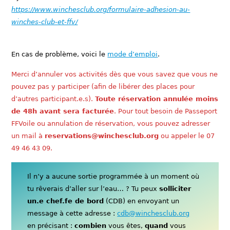
https://www.winchesclub.org/formulaire-adhesion-au-
winches-club-et-ffv/
En cas de problème, voici le
mode d’emploi
.
Merci d’annuler vos activités dès que vous savez que vous ne
pouvez pas y participer (afin de libérer des places pour
d’autres participant.e.s).
Toute réservation annulée moins
de 48h avant sera facturée
. Pour tout besoin de Passeport
FFVoile ou annulation de réservation, vous pouvez adresser
un mail à
reservations@winchesclub.org
ou appeler le 07
49 46 43 09.
Il n’y a aucune sortie programmée à un moment où
tu rêverais d’aller sur l’eau… ? Tu peux
solliciter
un.e chef.fe de bord
(CDB) en envoyant un
message à cette adresse :
cdb@winchesclub.org
en précisant :
combien
vous êtes,
quand
vous