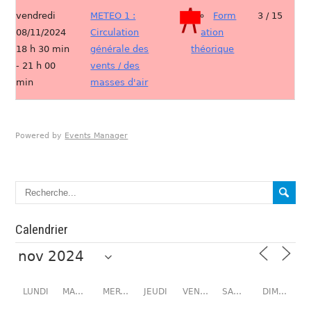
vendredi
METEO 1 :
Form
3 / 15
08/11/2024
Circulation
ation
18 h 30 min
générale des
théorique
- 21 h 00
vents / des
min
masses d'air
Powered by
Events Manager
Calendrier
LUNDI
MARDI
MERCREDI
JEUDI
VENDREDI
SAMEDI
DIMANCHE