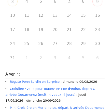
7
4
5
6
8
3
9
10
11
12
13
14
15
16
17
18
19
20
21
22
23
24
25
26
27
28
29
30
31
1
2
3
4
5
6
A venir :
Régate Penn Sardin en Surprise
: dimanche 09/08/2026
Croisière "Voile pour Toutes" en Mer d'Iroise, départ &
arrivée Douarnenez (multi-niveaux, 4 jours)
: jeudi
17/09/2026 - dimanche 20/09/2026
Mini Croisière en Mer d'Iroise, départ & arrivée Douarnenez