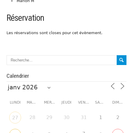
Marion M
Réservation
Les réservations sont closes pour cet évènement.
Calendrier
LUNDI
MARDI
MERCREDI
JEUDI
VENDREDI
SAMEDI
DIMANCHE
28
29
30
31
1
2
27