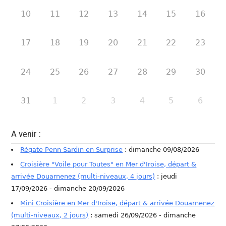
10
11
12
13
14
15
16
17
18
19
20
21
22
23
24
25
26
27
28
29
30
31
1
2
3
4
5
6
A venir :
Régate Penn Sardin en Surprise
: dimanche 09/08/2026
Croisière "Voile pour Toutes" en Mer d'Iroise, départ &
arrivée Douarnenez (multi-niveaux, 4 jours)
: jeudi
17/09/2026 - dimanche 20/09/2026
Mini Croisière en Mer d'Iroise, départ & arrivée Douarnenez
(multi-niveaux, 2 jours)
: samedi 26/09/2026 - dimanche