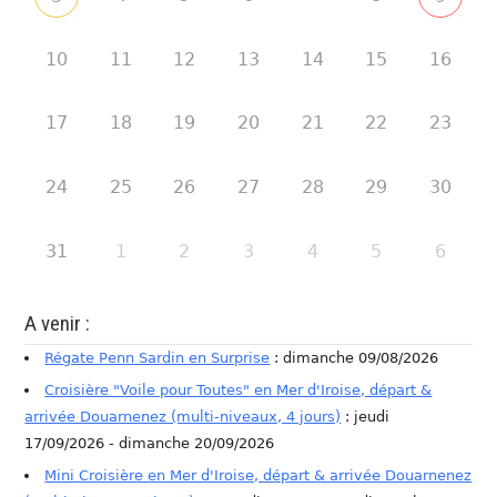
10
11
12
13
14
15
16
17
18
19
20
21
22
23
24
25
26
27
28
29
30
31
1
2
3
4
5
6
A venir :
Régate Penn Sardin en Surprise
: dimanche 09/08/2026
Croisière "Voile pour Toutes" en Mer d'Iroise, départ &
arrivée Douarnenez (multi-niveaux, 4 jours)
: jeudi
17/09/2026 - dimanche 20/09/2026
Mini Croisière en Mer d'Iroise, départ & arrivée Douarnenez