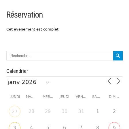
Réservation
Cet évènement est complet.
Calendrier
LUNDI
MARDI
MERCREDI
JEUDI
VENDREDI
SAMEDI
DIMANCHE
28
29
30
31
1
2
27
7
4
5
6
8
3
9