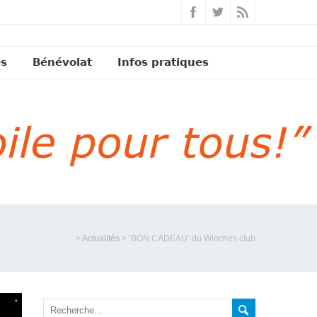
és
Bénévolat
Infos pratiques
>
Actualités
>
‘BON CADEAU’ du Winches club