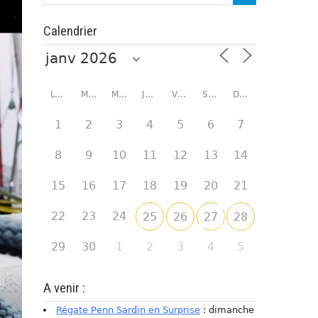
Calendrier
LUNDI
MARDI
MERCREDI
JEUDI
VENDREDI
SAMEDI
DIMANCHE
1
2
3
4
5
6
7
8
9
10
11
12
13
14
15
16
17
18
19
20
21
22
23
24
25
26
27
28
29
30
1
2
3
4
5
A venir :
Régate Penn Sardin en Surprise
: dimanche