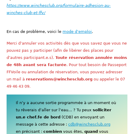
https://www.winchesclub.org/formulaire-adhesion-au-
winches-club-et-ffv/
En cas de problème, voici le
mode d’emploi
.
Merci d’annuler vos activités dès que vous savez que vous ne
pouvez pas y participer (afin de libérer des places pour
d’autres participant.e.s).
Toute réservation annulée moins
de 48h avant sera facturée
. Pour tout besoin de Passeport
FFVoile ou annulation de réservation, vous pouvez adresser
un mail à
reservations@winchesclub.org
ou appeler le 07
49 46 43 09.
Il n’y a aucune sortie programmée à un moment où
tu rêverais d’aller sur l’eau… ? Tu peux
solliciter
un.e chef.fe de bord
(CDB) en envoyant un
message à cette adresse :
cdb@winchesclub.org
en précisant :
combien
vous êtes,
quand
vous