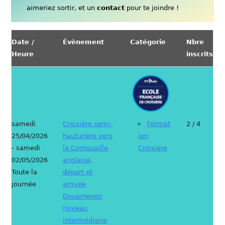
aimeriez sortir, et un
contact
pour te joindre !
Date /
Évènement
Catégorie
Nbre
Heure
inscrits
samedi
Croisière semi-
Format
2 / 4
25/04/2026
hauturière vers
ion
- samedi
la Cornouaille
Croisière
02/05/2026
anglaise,
Toute la
départ et
journée
arrivée
Douarnenez
(niveau
intermédiaire