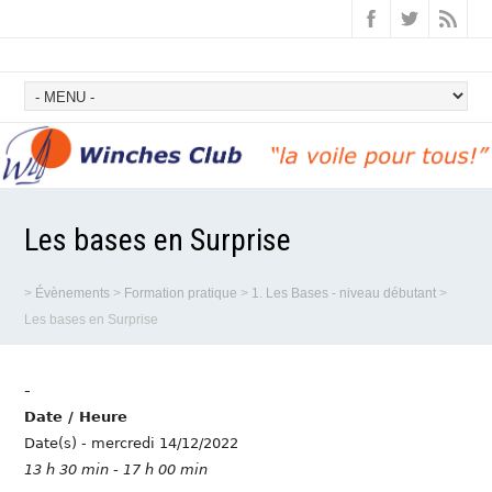
Les bases en Surprise
>
Évènements
>
Formation pratique
>
1. Les Bases - niveau débutant
>
Les bases en Surprise
-
Date / Heure
Date(s) - mercredi 14/12/2022
13 h 30 min - 17 h 00 min