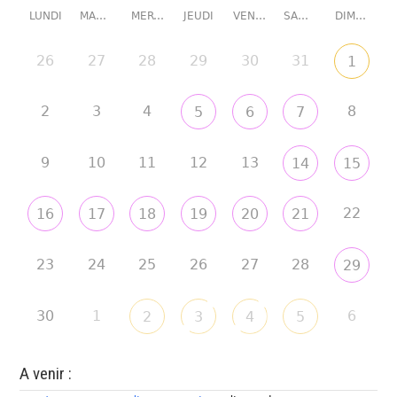
LUNDI
MARDI
MERCREDI
JEUDI
VENDREDI
SAMEDI
DIMANCHE
26
27
28
29
30
31
1
2
3
4
8
5
6
7
9
10
11
12
13
14
15
22
16
17
18
19
20
21
23
24
25
26
27
28
29
30
1
6
2
3
4
5
A venir :