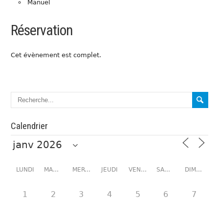
Manuel
Réservation
Cet évènement est complet.
Calendrier
LUNDI
MARDI
MERCREDI
JEUDI
VENDREDI
SAMEDI
DIMANCHE
1
2
3
4
5
6
7