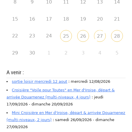
8
9
10
11
12
13
14
15
16
17
18
19
20
21
22
23
24
25
26
27
28
29
30
1
2
3
4
5
A venir :
sortie loisir mercredi 12 aout
: mercredi 12/08/2026
Croisière "Voile pour Toutes" en Mer d'Iroise, départ &
arrivée Douarnenez (multi-niveaux, 4 jours)
: jeudi
17/09/2026 - dimanche 20/09/2026
Mini Croisière en Mer d'Iroise, départ & arrivée Douarnenez
(multi-niveaux, 2 jours)
: samedi 26/09/2026 - dimanche
27/09/2026