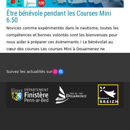
Être bénévole pendant les Courses Mini
6.50
Novices comme expérimentés dans le nautisme, toutes les
compétences et bonnes volontés sont les bienvenues pour
nous aider à préparer ces évènements ! Le bénévolat au
cœur des courses Les courses Mini à Douarnenez ne
pourraient exister sans l’engagement de…
SAVOIR PLUS
Winches Club Officiel
Facebook
Actualités
,
Bénévolat
,
Courses Mini
,
Evènements
Suivez les actualités sur
bénévolat
,
courses mini
,
mini 6.50
,
Mini Fastnet
,
Trophée
MAP