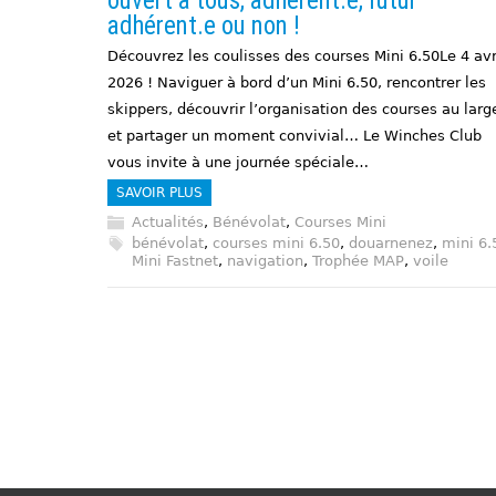
ouvert à tous, adhérent.e, futur
adhérent.e ou non !
Découvrez les coulisses des courses Mini 6.50Le 4 avr
2026 ! Naviguer à bord d’un Mini 6.50, rencontrer les
skippers, découvrir l’organisation des courses au larg
et partager un moment convivial… Le Winches Club
vous invite à une journée spéciale…
SAVOIR PLUS
Actualités
,
Bénévolat
,
Courses Mini
bénévolat
,
courses mini 6.50
,
douarnenez
,
mini 6.
Mini Fastnet
,
navigation
,
Trophée MAP
,
voile