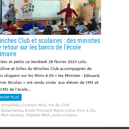
nches Club et scolaires : des ministes
 retour sur les bancs de l’école
imaire
ites et petits Le Vendredi 28 février 2025 Lolo,
olline et Gilles du Winches Club accompagnés de
is skippers sur les Minis 6.50 « les Ministes : Edouard,
rvé, Nicolas » ont rendu visite aux élèves de CM1 et
 CM2 de l’école…
AVOIR PLUS
Actualités
,
Courses Mini
,
Vie du Club
douarnenez
,
Ecole Primaire Marie Curie
,
mini 6.50
,
Mini Fastnet
,
Trophée MAP
,
voile scolaire