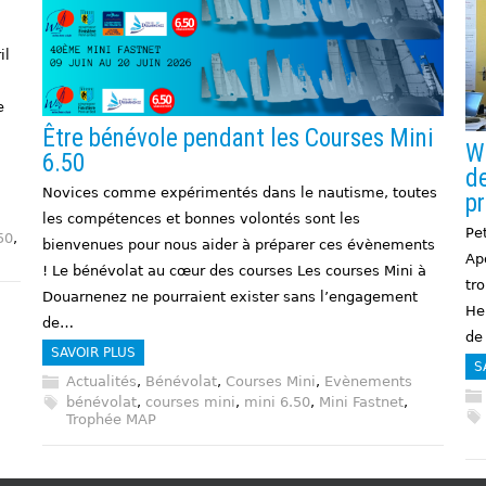
il
e
Être bénévole pendant les Courses Mini
Wi
6.50
de
Novices comme expérimentés dans le nautisme, toutes
pr
les compétences et bonnes volontés sont les
Pet
50
,
bienvenues pour nous aider à préparer ces évènements
Ap
! Le bénévolat au cœur des courses Les courses Mini à
tro
Douarnenez ne pourraient exister sans l’engagement
He
de…
de
SAVOIR PLUS
S
Actualités
,
Bénévolat
,
Courses Mini
,
Evènements
bénévolat
,
courses mini
,
mini 6.50
,
Mini Fastnet
,
Trophée MAP