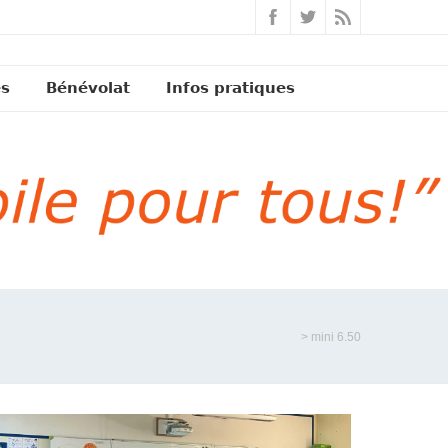
és
Bénévolat
Infos pratiques
>
mini 6.50