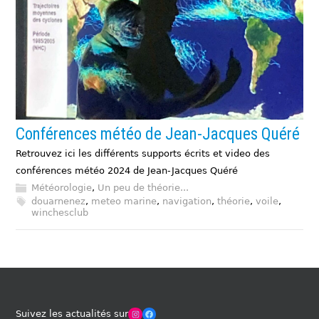
Conférences météo de Jean-Jacques Quéré
Retrouvez ici les différents supports écrits et video des
conférences météo 2024 de Jean-Jacques Quéré
Météorologie
,
Un peu de théorie...
douarnenez
,
meteo marine
,
navigation
,
théorie
,
voile
,
winchesclub
Winches Club Officiel
Facebook
Suivez les actualités sur