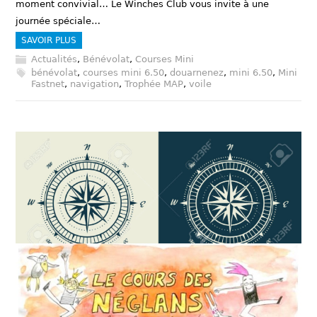
moment convivial… Le Winches Club vous invite à une
journée spéciale…
SAVOIR PLUS
Actualités
,
Bénévolat
,
Courses Mini
bénévolat
,
courses mini 6.50
,
douarnenez
,
mini 6.50
,
Mini
Fastnet
,
navigation
,
Trophée MAP
,
voile
Les « 3 Nords » / route surface et route fond
—