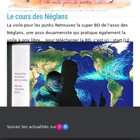
Cartographie - Navigation
,
Un peu de théorie...
cartographie
,
navigation
,
théorie
,
voile
,
voilier
Le cours des Néglans
La voile pour les punks Retrouvez la super BD de l’asso des
Néglans, une asso douarneniste qui pratique également la
voile à prix libre… pour télécharger la BD, c’est ici : start [LE
COURS DES NEGLANS] et pour soutenir le…
SAVOIR PLUS
Un peu de théorie...
neglans
,
voile
,
voilier
Winches Club Officiel
Facebook
Suivez les actualités sur
Conférences météo de Jean-Jacques Quéré
Retrouvez ici les différents supports écrits et video des