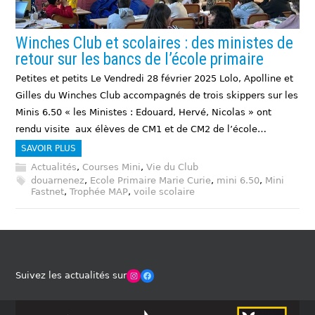
Winches Club et scolaires : des ministes de
retour sur les bancs de l’école primaire
Petites et petits Le Vendredi 28 février 2025 Lolo, Apolline et
Gilles du Winches Club accompagnés de trois skippers sur les
Minis 6.50 « les Ministes : Edouard, Hervé, Nicolas » ont
rendu visite aux élèves de CM1 et de CM2 de l’école…
SAVOIR PLUS
Actualités
,
Courses Mini
,
Vie du Club
douarnenez
,
Ecole Primaire Marie Curie
,
mini 6.50
,
Mini
Fastnet
,
Trophée MAP
,
voile scolaire
Winches Club Officiel
Facebook
Suivez les actualités sur