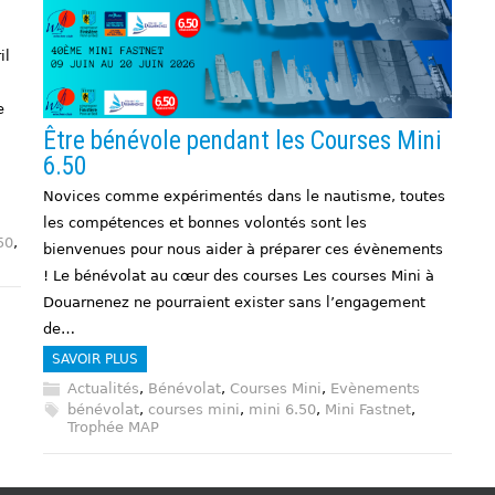
il
e
Être bénévole pendant les Courses Mini
6.50
Novices comme expérimentés dans le nautisme, toutes
les compétences et bonnes volontés sont les
50
,
bienvenues pour nous aider à préparer ces évènements
! Le bénévolat au cœur des courses Les courses Mini à
Douarnenez ne pourraient exister sans l’engagement
de…
SAVOIR PLUS
Actualités
,
Bénévolat
,
Courses Mini
,
Evènements
bénévolat
,
courses mini
,
mini 6.50
,
Mini Fastnet
,
Trophée MAP