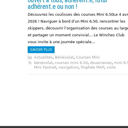
ouvert à tous, adhérent.e, futur
adhérent.e ou non !
Découvrez les coulisses des courses Mini 6.50Le 4 avr
2026 ! Naviguer à bord d’un Mini 6.50, rencontrer les
skippers, découvrir l’organisation des courses au larg
et partager un moment convivial… Le Winches Club
vous invite à une journée spéciale…
SAVOIR PLUS
Actualités
,
Bénévolat
,
Courses Mini
bénévolat
,
courses mini 6.50
,
douarnenez
,
mini 6.
Mini Fastnet
,
navigation
,
Trophée MAP
,
voile