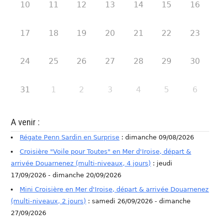
10
11
12
13
14
15
16
17
18
19
20
21
22
23
24
25
26
27
28
29
30
31
1
2
3
4
5
6
A venir :
Régate Penn Sardin en Surprise
: dimanche 09/08/2026
Croisière "Voile pour Toutes" en Mer d'Iroise, départ &
arrivée Douarnenez (multi-niveaux, 4 jours)
: jeudi
17/09/2026 - dimanche 20/09/2026
Mini Croisière en Mer d'Iroise, départ & arrivée Douarnenez
(multi-niveaux, 2 jours)
: samedi 26/09/2026 - dimanche
27/09/2026