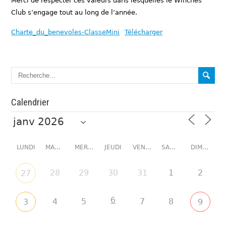
Merci de respecter ces valeurs dans lesquelles le Winches
Club s’engage tout au long de l’année.
Charte_du_benevoles-ClasseMini
Télécharger
Calendrier
LUNDI
MARDI
MERCREDI
JEUDI
VENDREDI
SAMEDI
DIMANCHE
28
29
30
31
1
2
27
6
4
5
7
8
3
9