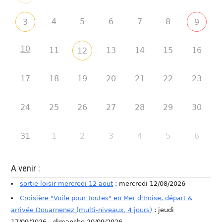
4
5
6
7
8
3
9
10
11
13
14
15
16
12
17
18
19
20
21
22
23
24
25
26
27
28
29
30
31
1
2
3
4
5
6
A venir :
sortie loisir mercredi 12 aout
: mercredi 12/08/2026
Croisière "Voile pour Toutes" en Mer d'Iroise, départ &
arrivée Douarnenez (multi-niveaux, 4 jours)
: jeudi
17/09/2026 - dimanche 20/09/2026