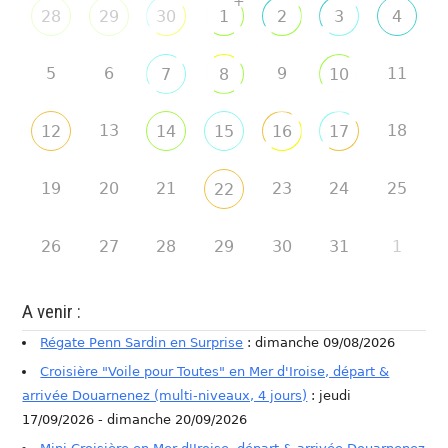
+
28
29
30
1
2
3
4
5
6
9
11
7
8
10
13
18
12
14
15
16
17
19
20
21
23
24
25
22
26
27
28
29
30
31
1
A venir :
Régate Penn Sardin en Surprise
: dimanche 09/08/2026
Croisière "Voile pour Toutes" en Mer d'Iroise, départ &
arrivée Douarnenez (multi-niveaux, 4 jours)
: jeudi
17/09/2026 - dimanche 20/09/2026