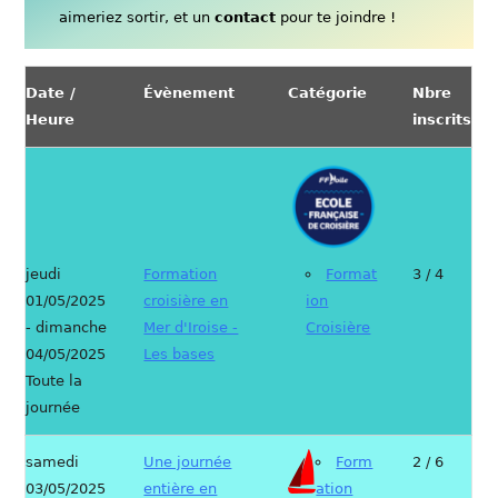
aimeriez sortir, et un
contact
pour te joindre !
Date /
Évènement
Catégorie
Nbre
Heure
inscrits
jeudi
Formation
Format
3 / 4
01/05/2025
croisière en
ion
- dimanche
Mer d'Iroise -
Croisière
04/05/2025
Les bases
Toute la
journée
samedi
Une journée
Form
2 / 6
03/05/2025
entière en
ation