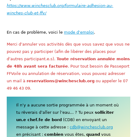
https://www.winchesclub.org/formulaire-adhesion-au-
winches-club-et-ffv/
En cas de problème, voici le
mode d’emploi
.
Merci d’annuler vos activités dès que vous savez que vous ne
pouvez pas y participer (afin de libérer des places pour
d’autres participant.e.s).
Toute réservation annulée moins
de 48h avant sera facturée
. Pour tout besoin de Passeport
FFVoile ou annulation de réservation, vous pouvez adresser
un mail à
reservations@winchesclub.org
ou appeler le 07
49 46 43 09.
Il n’y a aucune sortie programmée à un moment où
tu rêverais d’aller sur l’eau… ? Tu peux
solliciter
un.e chef.fe de bord
(CDB) en envoyant un
message à cette adresse :
cdb@winchesclub.org
en précisant :
combien
vous êtes,
quand
vous