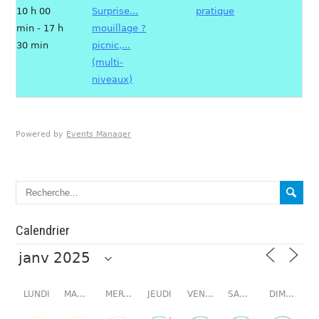
10 h 00
Surprise...
pratique
min - 17 h
mouillage ?
30 min
picnic,...
(multi-
niveaux)
Powered by
Events Manager
Calendrier
LUNDI
MARDI
MERCREDI
JEUDI
VENDREDI
SAMEDI
DIMANCHE