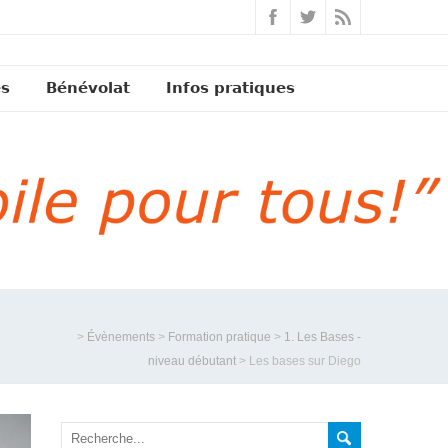
és
Bénévolat
Infos pratiques
>
Évènements
>
Formation pratique
>
1. Les Bases -
niveau débutant
>
Les bases sur Diego