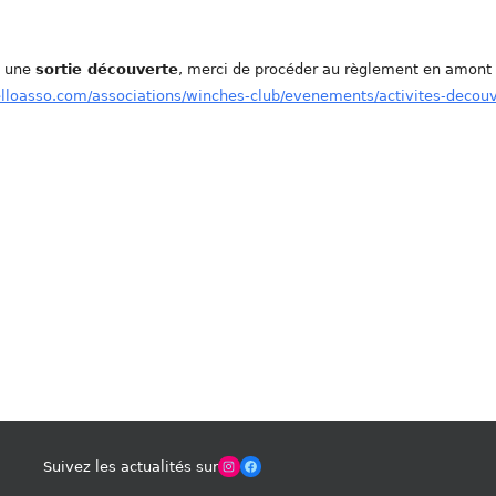
e une
sortie découverte
, merci de procéder au règlement en amont
elloasso.com/associations/winches-club/evenements/activites-decou
Winches Club Officiel
Facebook
Suivez les actualités sur