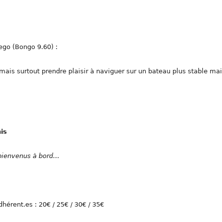
ego (Bongo 9.60) :
ais surtout prendre plaisir à naviguer sur un bateau plus stable ma
is
s bienvenus à bord…
dhérent.es : 20€ / 25€ / 30€ / 35€