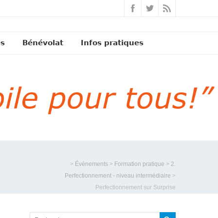
és
Bénévolat
Infos pratiques
>
Évènements
>
Formation pratique
>
2.
Perfectionnement - niveau intermédiaire
>
Perfectionnement sur Surprise