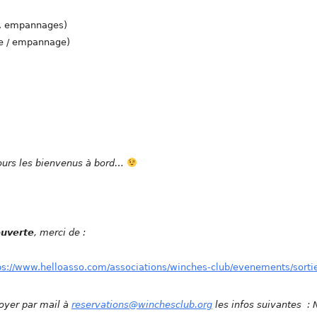
s, empannages)
age / empannage)
jours les bienvenus à bord…
ouverte
, merci de :
ps://www.helloasso.com/associations/winches-club/evenements/sorti
voyer par mail à
reservations@winchesclub.org
les infos suivantes :