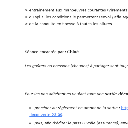
> entrainement aux manoeuvres courantes (virement
> du spi si les conditions le permettent (envoi / affal
> de la conduite en finesse à toutes les allures
Séance encadrée par :
Chloé
Les goûters ou boissons (chaudes) à partager sont tou
Pour les non adhérent.es voulant faire une
sortie déc
procéder au règlement en amont de la sortie :
htt
decouverte-23-09
.
puis, afin d’éditer le pass’FFVoile (assurance), en