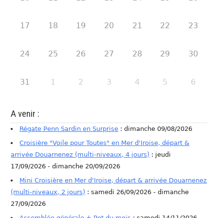
17
18
19
20
21
22
23
24
25
26
27
28
29
30
31
1
2
3
4
5
6
A venir :
Régate Penn Sardin en Surprise
: dimanche 09/08/2026
Croisière "Voile pour Toutes" en Mer d'Iroise, départ &
arrivée Douarnenez (multi-niveaux, 4 jours)
: jeudi
17/09/2026 - dimanche 20/09/2026
Mini Croisière en Mer d'Iroise, départ & arrivée Douarnenez
(multi-niveaux, 2 jours)
: samedi 26/09/2026 - dimanche
27/09/2026
Assemblée générale + Pot du mois
: samedi 14/11/2026