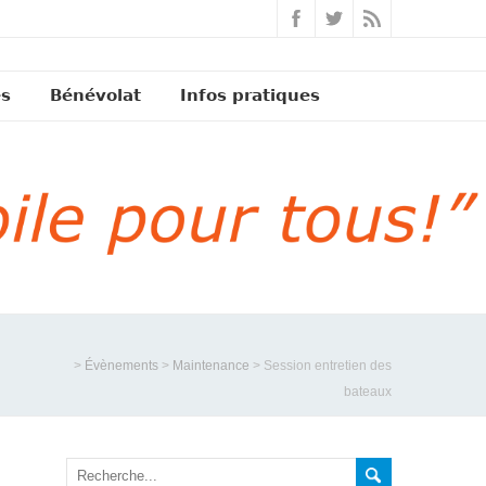
és
Bénévolat
Infos pratiques
>
Évènements
>
Maintenance
>
Session entretien des
bateaux