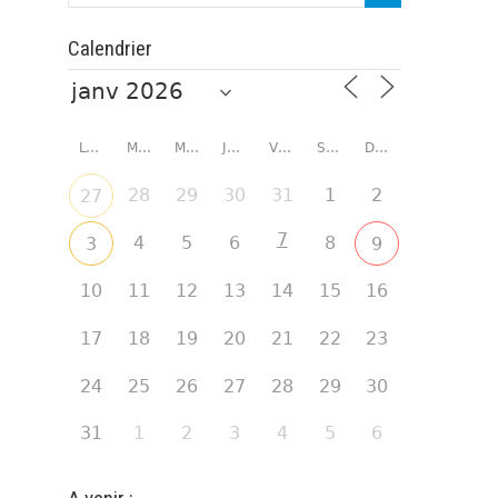
Calendrier
LUNDI
MARDI
MERCREDI
JEUDI
VENDREDI
SAMEDI
DIMANCHE
28
29
30
31
1
2
27
7
4
5
6
8
3
9
10
11
12
13
14
15
16
17
18
19
20
21
22
23
24
25
26
27
28
29
30
31
1
2
3
4
5
6