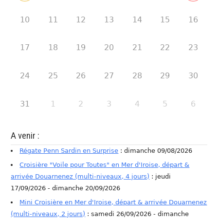
10
11
12
13
14
15
16
17
18
19
20
21
22
23
24
25
26
27
28
29
30
31
1
2
3
4
5
6
A venir :
Régate Penn Sardin en Surprise
: dimanche 09/08/2026
Croisière "Voile pour Toutes" en Mer d'Iroise, départ &
arrivée Douarnenez (multi-niveaux, 4 jours)
: jeudi
17/09/2026 - dimanche 20/09/2026
Mini Croisière en Mer d'Iroise, départ & arrivée Douarnenez
(multi-niveaux, 2 jours)
: samedi 26/09/2026 - dimanche