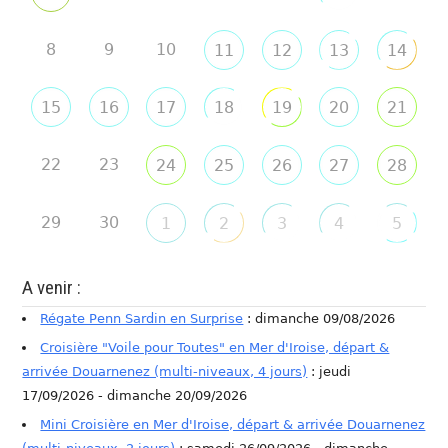
8
9
10
11
12
13
14
15
16
17
18
19
20
21
22
23
24
25
26
27
28
29
30
1
2
3
4
5
A venir :
Régate Penn Sardin en Surprise
: dimanche 09/08/2026
Croisière "Voile pour Toutes" en Mer d'Iroise, départ &
arrivée Douarnenez (multi-niveaux, 4 jours)
: jeudi
17/09/2026 - dimanche 20/09/2026
Mini Croisière en Mer d'Iroise, départ & arrivée Douarnenez