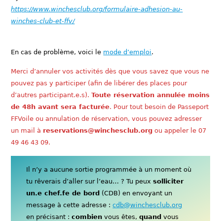
https://www.winchesclub.org/formulaire-adhesion-au-
winches-club-et-ffv/
En cas de problème, voici le
mode d’emploi
.
Merci d’annuler vos activités dès que vous savez que vous ne
pouvez pas y participer (afin de libérer des places pour
d’autres participant.e.s).
Toute réservation annulée moins
de 48h avant sera facturée
. Pour tout besoin de Passeport
FFVoile ou annulation de réservation, vous pouvez adresser
un mail à
reservations@winchesclub.org
ou appeler le 07
49 46 43 09.
Il n’y a aucune sortie programmée à un moment où
tu rêverais d’aller sur l’eau… ? Tu peux
solliciter
un.e chef.fe de bord
(CDB) en envoyant un
message à cette adresse :
cdb@winchesclub.org
en précisant :
combien
vous êtes,
quand
vous