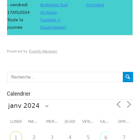
- vendredi
Bretagne Sud
Croisière
17/05/2024
et Iroise
Toute la
(Lorient >
journée
Douarnenez)
Powered by
Events Manager
Calendrier
LUNDI
MARDI
MERCREDI
JEUDI
VENDREDI
SAMEDI
DIMANCHE
2
3
4
5
7
1
6