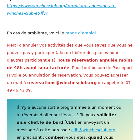
https://www.winchesclub.org/formulaire-adhesion-au-
winches-club-et-ffv/
En cas de problème, voici le
mode d’emploi
.
Merci d’annuler vos activités dès que vous savez que vous ne
pouvez pas y participer (afin de libérer des places pour
d’autres participant.e.s).
Toute réservation annulée moins
de 48h avant sera facturée
. Pour tout besoin de Passeport
FFVoile ou annulation de réservation, vous pouvez adresser
un mail à
reservations@winchesclub.org
ou appeler le 07
49 46 43 09.
Il n’y a aucune sortie programmée à un moment où
tu rêverais d’aller sur l’eau… ? Tu peux
solliciter
un.e chef.fe de bord
(CDB) en envoyant un
message à cette adresse :
cdb@winchesclub.org
en précisant :
combien
vous êtes,
quand
vous