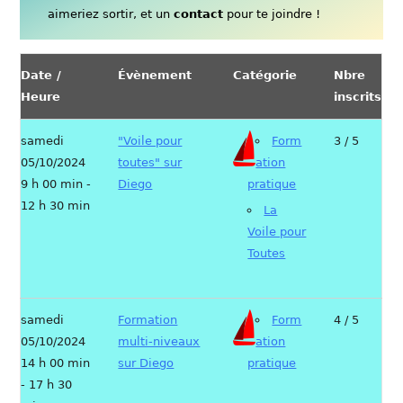
aimeriez sortir, et un
contact
pour te joindre !
Date /
Évènement
Catégorie
Nbre
Heure
inscrits
samedi
"Voile pour
Form
3 / 5
05/10/2024
toutes" sur
ation
9 h 00 min -
Diego
pratique
12 h 30 min
La
Voile pour
Toutes
samedi
Formation
Form
4 / 5
05/10/2024
multi-niveaux
ation
14 h 00 min
sur Diego
pratique
- 17 h 30