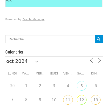
min
Powered by
Events Manager
Calendrier
LUNDI
MARDI
MERCREDI
JEUDI
VENDREDI
SAMEDI
DIMANCHE
30
1
2
3
6
4
5
7
8
9
10
11
12
13