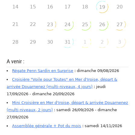
14
15
16
17
18
20
19
21
22
23
24
25
26
27
28
29
30
31
1
2
3
A venir :
Régate Penn Sardin en Surprise
: dimanche 09/08/2026
Croisière "Voile pour Toutes" en Mer d'Iroise, départ &
arrivée Douarnenez (multi-niveaux, 4 jours)
: jeudi
17/09/2026 - dimanche 20/09/2026
Mini Croisière en Mer d'Iroise, départ & arrivée Douarnenez
(multi-niveaux, 2 jours)
: samedi 26/09/2026 - dimanche
27/09/2026
Assemblée générale + Pot du mois
: samedi 14/11/2026