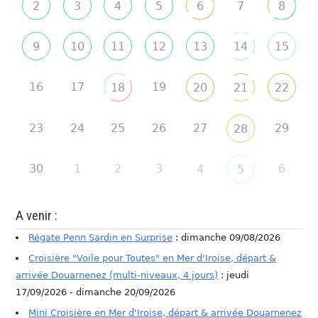
2
3
4
5
6
7
8
9
10
11
12
13
14
15
16
17
19
18
20
21
22
23
24
25
26
27
29
28
30
1
2
3
6
4
5
A venir :
Régate Penn Sardin en Surprise
: dimanche 09/08/2026
Croisière "Voile pour Toutes" en Mer d'Iroise, départ &
arrivée Douarnenez (multi-niveaux, 4 jours)
: jeudi
17/09/2026 - dimanche 20/09/2026
Mini Croisière en Mer d'Iroise, départ & arrivée Douarnenez