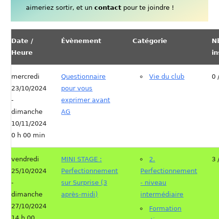
aimeriez sortir, et un
contact
pour te joindre !
Date /
Évènement
Catégorie
N
Heure
in
mercredi
Questionnaire
Vie du club
0 
23/10/2024
pour vous
-
exprimer avant
dimanche
AG
10/11/2024
0 h 00 min
vendredi
MINI STAGE :
2.
3 
25/10/2024
Perfectionnement
Perfectionnement
-
sur Surprise (3
- niveau
dimanche
après-midi)
intermédiaire
27/10/2024
Formation
14 h 00