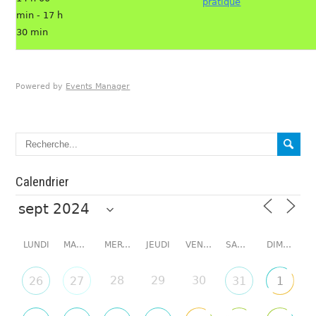
pratique
min - 17 h
30 min
Powered by
Events Manager
Calendrier
LUNDI
MARDI
MERCREDI
JEUDI
VENDREDI
SAMEDI
DIMANCHE
28
29
30
26
27
31
1