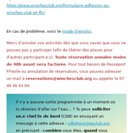
https://www.winchesclub.org/formulaire-adhesion-au-
winches-club-et-ffv/
En cas de problème, voici le
mode d’emploi
.
Merci d’annuler vos activités dès que vous savez que vous ne
pouvez pas y participer (afin de libérer des places pour
d’autres participant.e.s).
Toute réservation annulée moins
de 48h avant sera facturée
. Pour tout besoin de Passeport
FFVoile ou annulation de réservation, vous pouvez adresser
un mail à
reservations@winchesclub.org
ou appeler le 07
49 46 43 09.
Il n’y a aucune sortie programmée à un moment où
tu rêverais d’aller sur l’eau… ? Tu peux
solliciter
un.e chef.fe de bord
(CDB) en envoyant un
message à cette adresse :
cdb@winchesclub.org
en précisant :
combien
vous êtes,
quand
vous