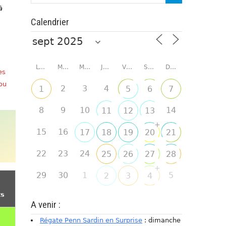
à
Calendrier
LUNDI
MARDI
MERCREDI
JEUDI
VENDREDI
SAMEDI
DIMANCHE
es
 ou
2
3
4
1
5
6
7
8
9
10
14
11
12
13
+
15
16
17
18
19
20
21
22
23
24
25
26
27
28
+
29
30
1
5
2
3
4
ts
A venir :
Régate Penn Sardin en Surprise
: dimanche