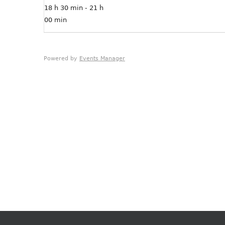
18 h 30 min - 21 h
00 min
Powered by
Events Manager