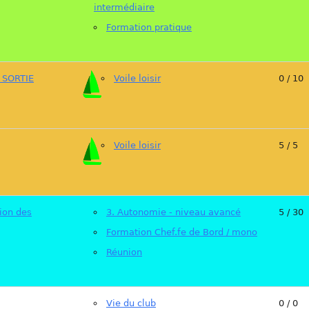
intermédiaire
Formation pratique
- SORTIE
Voile loisir
0 / 10
Voile loisir
5 / 5
ion des
3. Autonomie - niveau avancé
5 / 30
Formation Chef.fe de Bord / mono
Réunion
Vie du club
0 / 0