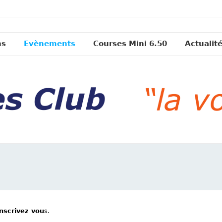
ns
Evènements
Courses Mini 6.50
Actualit
inscrivez vou
s.