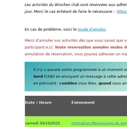
Les activités du Winches club sont réservées aux adhére
jour. Merci le cas échéant de faire le nécessaire :
https
En cas de problème, voici le
mode d’emploi
.
Merci d’annuler vos activités dès que vous savez que vo
participant.e.s).
Toute réservation annulée moins d
annulation de réservation, vous pouvez adresser un ma
Il n’y a aucune sortie programmée à un moment où 
bord
(CDB) en envoyant un message à cette adre
en précisant :
combien
vous êtes,
quand
vous aim
Date / Heure
Évènement
samedi 04/10/2025
Formation Manoeuvres de por