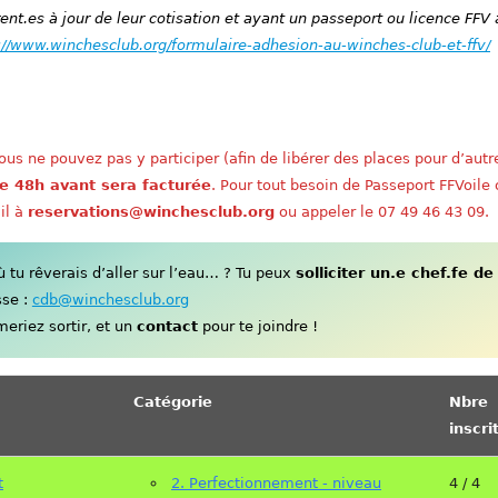
nt.es à jour de leur cotisation et ayant un passeport ou licence FFV 
://www.winchesclub.org/formulaire-adhesion-au-winches-club-et-ffv/
us ne pouvez pas y participer (afin de libérer des places pour d’autr
e 48h avant sera facturée
. Pour tout besoin de Passeport FFVoile
il à
reservations@winchesclub.org
ou appeler le 07 49 46 43 09.
tu rêverais d’aller sur l’eau… ? Tu peux
solliciter un.e chef.fe de
sse :
cdb@winchesclub.org
eriez sortir, et un
contact
pour te joindre !
Catégorie
Nbre
inscri
t
2. Perfectionnement - niveau
4 / 4