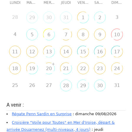
LUNDI
MARDI
MERCREDI
JEUDI
VENDREDI
SAMEDI
DIMANCHE
28
3
29
30
31
1
2
4
5
6
7
8
9
10
11
12
13
14
15
16
17
+
18
19
20
21
22
23
24
25
26
27
31
28
29
30
A venir :
Régate Penn Sardin en Surprise
: dimanche 09/08/2026
Croisière "Voile pour Toutes" en Mer d'Iroise, départ &
arrivée Douarnenez (multi-niveaux, 4 jours)
: jeudi