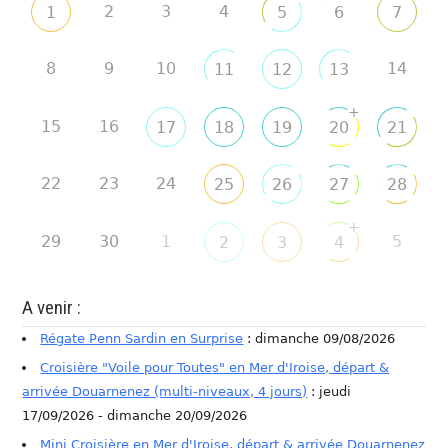
2
3
4
1
5
6
7
8
9
10
14
11
12
13
+
15
16
17
18
19
20
21
22
23
24
25
26
27
28
+
29
30
1
5
2
3
4
A venir :
Régate Penn Sardin en Surprise
: dimanche 09/08/2026
Croisière "Voile pour Toutes" en Mer d'Iroise, départ &
arrivée Douarnenez (multi-niveaux, 4 jours)
: jeudi
17/09/2026 - dimanche 20/09/2026
Mini Croisière en Mer d'Iroise, départ & arrivée Douarnenez