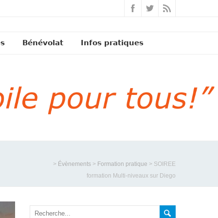
és
Bénévolat
Infos pratiques
>
Évènements
>
Formation pratique
>
SOIREE
formation Multi-niveaux sur Diego