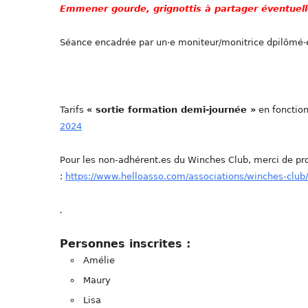
Emmener gourde, grignottis à partager éventuel
Séance encadrée par un·e moniteur/monitrice dpilômé·e
Tarifs
« sortie formation demi-journée »
en fonction
2024
Pour les non-adhérent.es du Winches Club, merci de pro
:
https://www.helloasso.com/associations/winches-clu
.
Personnes inscrites :
Amélie
Maury
Lisa