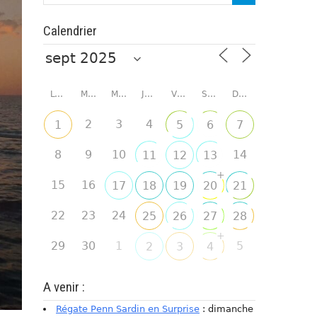
Calendrier
LUNDI
MARDI
MERCREDI
JEUDI
VENDREDI
SAMEDI
DIMANCHE
2
3
4
1
5
6
7
8
9
10
14
11
12
13
+
15
16
17
18
19
20
21
22
23
24
25
26
27
28
+
29
30
1
5
2
3
4
A venir :
Régate Penn Sardin en Surprise
: dimanche