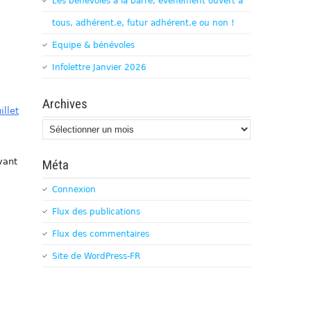
Les bénévoles à la barre, évènement ouvert à
tous, adhérent.e, futur adhérent.e ou non !
Equipe & bénévoles
Infolettre Janvier 2026
Archives
illet
Archives
vant
Méta
Connexion
Flux des publications
Flux des commentaires
Site de WordPress-FR