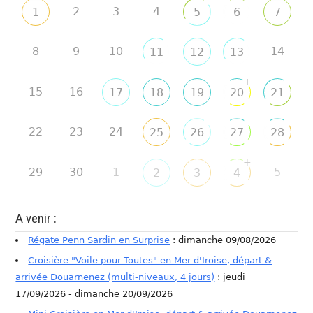
2
3
4
1
5
6
7
8
9
10
14
11
12
13
+
15
16
17
18
19
20
21
22
23
24
25
26
27
28
+
29
30
1
5
2
3
4
A venir :
Régate Penn Sardin en Surprise
: dimanche 09/08/2026
Croisière "Voile pour Toutes" en Mer d'Iroise, départ &
arrivée Douarnenez (multi-niveaux, 4 jours)
: jeudi
17/09/2026 - dimanche 20/09/2026