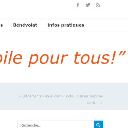
és
Bénévolat
Infos pratiques
>
Évènements
>
Voile loisir
>
Sortie Loisir en Surprise-
ANNULÉE