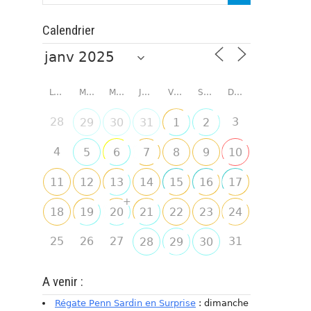
Calendrier
LUNDI
MARDI
MERCREDI
JEUDI
VENDREDI
SAMEDI
DIMANCHE
28
3
29
30
31
1
2
4
5
6
7
8
9
10
11
12
13
14
15
16
17
+
18
19
20
21
22
23
24
25
26
27
31
28
29
30
A venir :
Régate Penn Sardin en Surprise
: dimanche