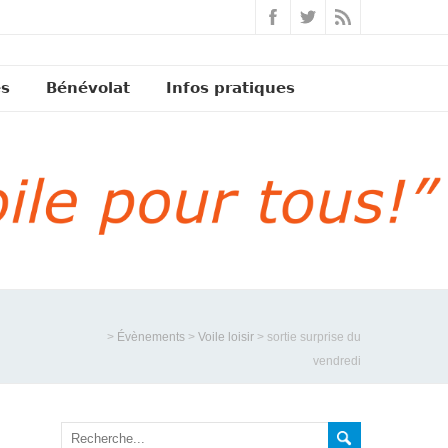
és
Bénévolat
Infos pratiques
>
Évènements
>
Voile loisir
>
sortie surprise du
vendredi