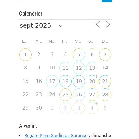
Calendrier
LUNDI
MARDI
MERCREDI
JEUDI
VENDREDI
SAMEDI
DIMANCHE
2
3
4
1
5
6
7
8
9
10
14
11
12
13
+
15
16
17
18
19
20
21
22
23
24
25
26
27
28
+
29
30
1
5
2
3
4
A venir :
Régate Penn Sardin en Surprise
: dimanche