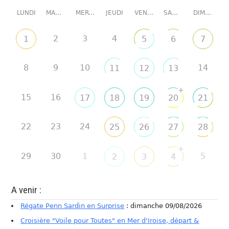
LUNDI
MARDI
MERCREDI
JEUDI
VENDREDI
SAMEDI
DIMANCHE
2
3
4
1
5
6
7
8
9
10
14
11
12
13
+
15
16
17
18
19
20
21
22
23
24
25
26
27
28
+
29
30
1
5
2
3
4
A venir :
Régate Penn Sardin en Surprise
: dimanche 09/08/2026
Croisière "Voile pour Toutes" en Mer d'Iroise, départ &