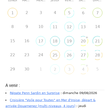
LUNDI
MARDI
MERCREDI
JEUDI
VENDREDI
SAMEDI
DIMANCHE
2
3
4
1
5
6
7
8
9
10
14
11
12
13
+
15
16
17
18
19
20
21
22
23
24
25
26
27
28
+
29
30
1
5
2
3
4
A venir :
Régate Penn Sardin en Surprise
: dimanche 09/08/2026
Croisière "Voile pour Toutes" en Mer d'Iroise, départ &
arrivée Douarnenez (multi-niveaux, 4 jours)
: jeudi