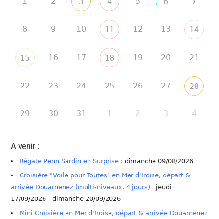
1
2
5
7
3
4
6
8
9
10
12
13
11
14
16
17
19
20
21
15
18
22
23
24
25
26
27
28
29
30
31
1
2
3
4
A venir :
Régate Penn Sardin en Surprise
: dimanche 09/08/2026
Croisière "Voile pour Toutes" en Mer d'Iroise, départ &
arrivée Douarnenez (multi-niveaux, 4 jours)
: jeudi
17/09/2026 - dimanche 20/09/2026
Mini Croisière en Mer d'Iroise, départ & arrivée Douarnenez