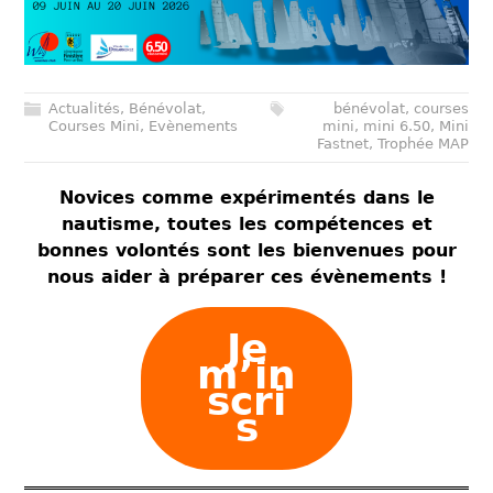
Actualités
,
Bénévolat
,
bénévolat
,
courses
Courses Mini
,
Evènements
mini
,
mini 6.50
,
Mini
Fastnet
,
Trophée MAP
Novices comme expérimentés dans le
nautisme, toutes les compétences et
bonnes volontés sont les bienvenues pour
nous aider à préparer ces évènements !
Je
m’in
scri
s