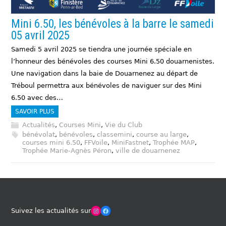
Mini 6.50, les bénévoles à la barre le samedi
05 avril 2025
Samedi 5 avril 2025 se tiendra une journée spéciale en
l’honneur des bénévoles des courses Mini 6.50 douarnenistes.
Une navigation dans la baie de Douarnenez au départ de
Tréboul permettra aux bénévoles de naviguer sur des Mini
6.50 avec des…
SAVOIR PLUS
Actualités
,
Courses Mini
,
Vie du Club
bénévolat
,
bénévoles
,
classemini
,
course au large
,
courses mini 6.50
,
FFVoile
,
MiniFastnet
,
Trophée MAP
,
Trophée Marie-Agnès Péron
,
ville de douarnenez
Winches Club Officiel
Facebook
Suivez les actualités sur