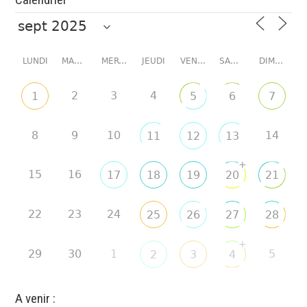
LUNDI
MARDI
MERCREDI
JEUDI
VENDREDI
SAMEDI
DIMANCHE
2
3
4
1
5
6
7
8
9
10
14
11
12
13
+
15
16
17
18
19
20
21
22
23
24
25
26
27
28
+
29
30
1
5
2
3
4
A venir :