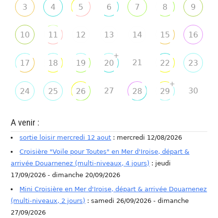
3
4
5
6
7
8
9
10
11
12
13
14
15
16
+
21
17
18
19
20
22
23
+
27
30
24
25
26
28
29
A venir :
sortie loisir mercredi 12 aout
: mercredi 12/08/2026
Croisière "Voile pour Toutes" en Mer d'Iroise, départ &
arrivée Douarnenez (multi-niveaux, 4 jours)
: jeudi
17/09/2026 - dimanche 20/09/2026
Mini Croisière en Mer d'Iroise, départ & arrivée Douarnenez
(multi-niveaux, 2 jours)
: samedi 26/09/2026 - dimanche
27/09/2026