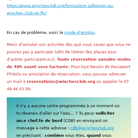
https://www.winchesclub.org/formulaire-adhesion-au-
winches-club-et-ffv/
En cas de problème, voici le
mode d’emploi
.
Merci d’annuler vos activités dès que vous savez que vous ne
pouvez pas y participer (afin de libérer des places pour
d’autres participant.e.s).
Toute réservation annulée moins
de 48h avant sera facturée
. Pour tout besoin de Passeport
FFVoile ou annulation de réservation, vous pouvez adresser
un mail à
reservations@winchesclub.org
ou appeler le 07
49 46 43 09.
Il n’y a aucune sortie programmée à un moment où
tu rêverais d’aller sur l’eau… ? Tu peux
solliciter
un.e chef.fe de bord
(CDB) en envoyant un
message à cette adresse :
cdb@winchesclub.org
en précisant :
combien
vous êtes,
quand
vous