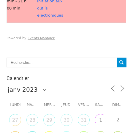
min - 21 h
initiation aux
00 min
outils
électroniques
Powered by
Events Manager
Calendrier
LUNDI
MARDI
MERCREDI
JEUDI
VENDREDI
SAMEDI
DIMANCHE
2
27
28
29
30
31
1