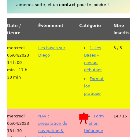
aimeriez sortir, et un
contact
pour te joindre !
Date /
Évènement
Catégorie
Nbre
Heure
inscrits
mercredi
Les bases sur
1. Les
5 / 5
05/04/2023
Diego
Bases -
14 h 00
niveau
min - 17 h
débutant
30 min
Format
ion
pratique
mercredi
NAV :
Form
14 / 15
05/04/2023
préparation de
ation
18 h 30
navigation &
théorique