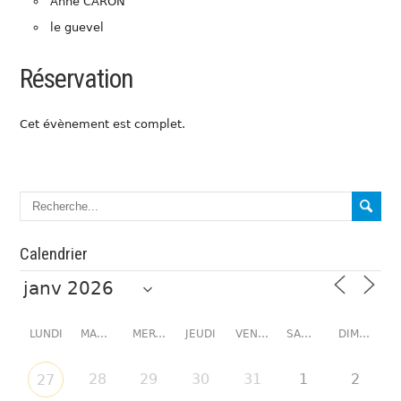
Anne CARON
le guevel
Réservation
Cet évènement est complet.
Calendrier
LUNDI
MARDI
MERCREDI
JEUDI
VENDREDI
SAMEDI
DIMANCHE
28
29
30
31
1
2
27