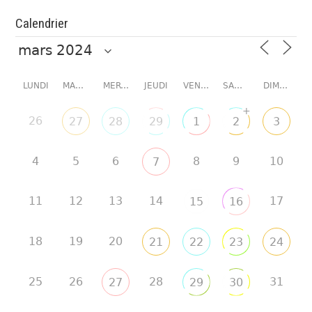
Calendrier
LUNDI
MARDI
MERCREDI
JEUDI
VENDREDI
SAMEDI
DIMANCHE
+
26
27
28
29
1
2
3
4
5
6
8
9
10
7
11
12
13
14
17
15
16
18
19
20
21
22
23
24
25
26
28
31
27
29
30