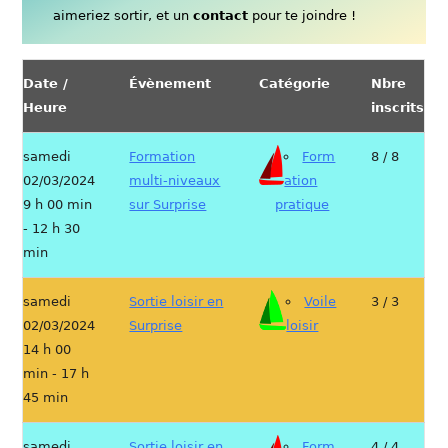
aimeriez sortir, et un
contact
pour te joindre !
Date /
Évènement
Catégorie
Nbre
Heure
inscrits
samedi
Formation
Form
8 / 8
02/03/2024
multi-niveaux
ation
9 h 00 min
sur Surprise
pratique
- 12 h 30
min
samedi
Sortie loisir en
Voile
3 / 3
02/03/2024
Surprise
loisir
14 h 00
min - 17 h
45 min
samedi
Sortie loisir en
Form
4 / 4