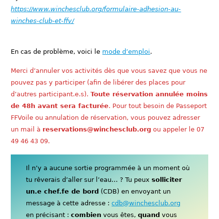
https://www.winchesclub.org/formulaire-adhesion-au-
winches-club-et-ffv/
En cas de problème, voici le
mode d’emploi
.
Merci d’annuler vos activités dès que vous savez que vous ne
pouvez pas y participer (afin de libérer des places pour
d’autres participant.e.s).
Toute réservation annulée moins
de 48h avant sera facturée
. Pour tout besoin de Passeport
FFVoile ou annulation de réservation, vous pouvez adresser
un mail à
reservations@winchesclub.org
ou appeler le 07
49 46 43 09.
Il n’y a aucune sortie programmée à un moment où
tu rêverais d’aller sur l’eau… ? Tu peux
solliciter
un.e chef.fe de bord
(CDB) en envoyant un
message à cette adresse :
cdb@winchesclub.org
en précisant :
combien
vous êtes,
quand
vous