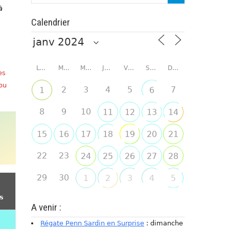
à
Calendrier
LUNDI
MARDI
MERCREDI
JEUDI
VENDREDI
SAMEDI
DIMANCHE
es
 ou
2
3
4
5
7
1
6
8
9
10
11
12
13
14
15
16
17
18
19
20
21
22
23
24
25
26
27
28
29
30
1
2
3
4
5
ts
A venir :
Régate Penn Sardin en Surprise
: dimanche