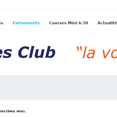
ns
Evènements
Courses Mini 6.50
Actualit
inscrivez vou
s.