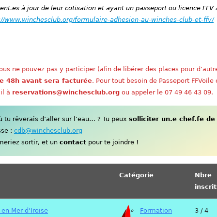
nt.es à jour de leur cotisation et ayant un passeport ou licence FFV 
://www.winchesclub.org/formulaire-adhesion-au-winches-club-et-ffv/
us ne pouvez pas y participer (afin de libérer des places pour d’autr
e 48h avant sera facturée
. Pour tout besoin de Passeport FFVoile
il à
reservations@winchesclub.org
ou appeler le 07 49 46 43 09.
tu rêverais d’aller sur l’eau… ? Tu peux
solliciter un.e chef.fe de
sse :
cdb@winchesclub.org
eriez sortir, et un
contact
pour te joindre !
Catégorie
Nbre
inscri
 en Mer d'Iroise
Formation
3 / 4