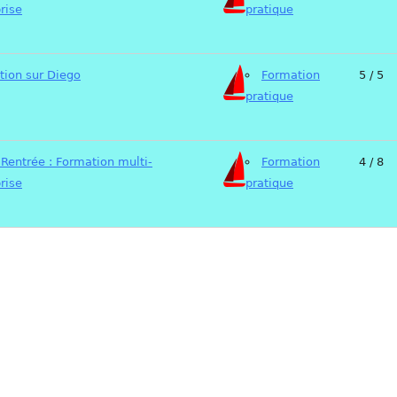
rise
pratique
ion sur Diego
Formation
5 / 5
pratique
 Rentrée : Formation multi-
Formation
4 / 8
rise
pratique