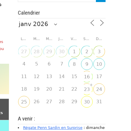
à
Calendrier
LUNDI
MARDI
MERCREDI
JEUDI
VENDREDI
SAMEDI
DIMANCHE
es
 ou
27
28
29
30
1
2
3
4
5
6
7
8
9
10
11
12
13
14
15
17
16
+
18
19
20
21
22
23
24
26
27
28
29
31
25
30
ts
A venir :
Régate Penn Sardin en Surprise
: dimanche