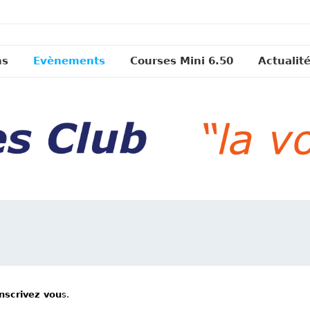
ns
Evènements
Courses Mini 6.50
Actualit
inscrivez vou
s.