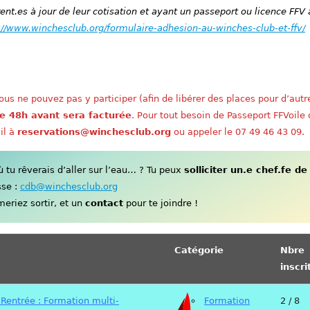
nt.es à jour de leur cotisation et ayant un passeport ou licence FFV 
://www.winchesclub.org/formulaire-adhesion-au-winches-club-et-ffv/
us ne pouvez pas y participer (afin de libérer des places pour d’autr
e 48h avant sera facturée
. Pour tout besoin de Passeport FFVoile
il à
reservations@winchesclub.org
ou appeler le 07 49 46 43 09.
tu rêverais d’aller sur l’eau… ? Tu peux
solliciter un.e chef.fe de
sse :
cdb@winchesclub.org
eriez sortir, et un
contact
pour te joindre !
Catégorie
Nbre
inscri
 Rentrée : Formation multi-
Formation
2 / 8