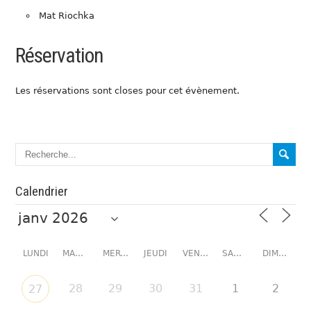
Mat Riochka
Réservation
Les réservations sont closes pour cet évènement.
Calendrier
LUNDI
MARDI
MERCREDI
JEUDI
VENDREDI
SAMEDI
DIMANCHE
28
29
30
31
1
2
27