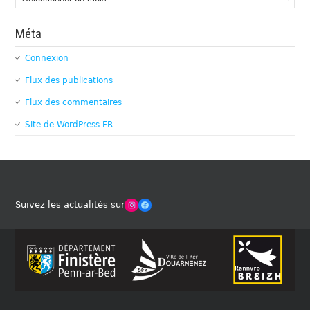
Méta
Connexion
Flux des publications
Flux des commentaires
Site de WordPress-FR
Winches Club Officiel
Facebook
Suivez les actualités sur